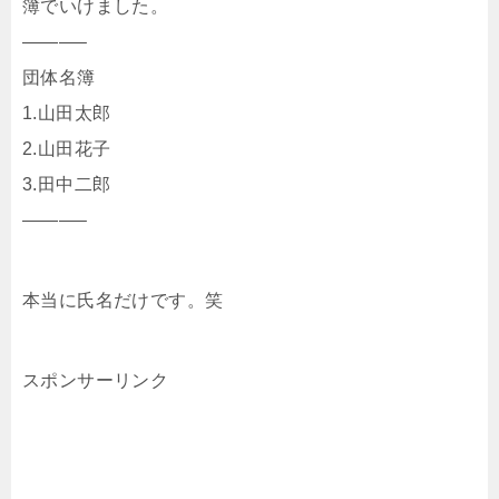
簿でいけました。
———–
団体名簿
1.山田太郎
2.山田花子
3.田中二郎
———–
本当に氏名だけです。笑
スポンサーリンク