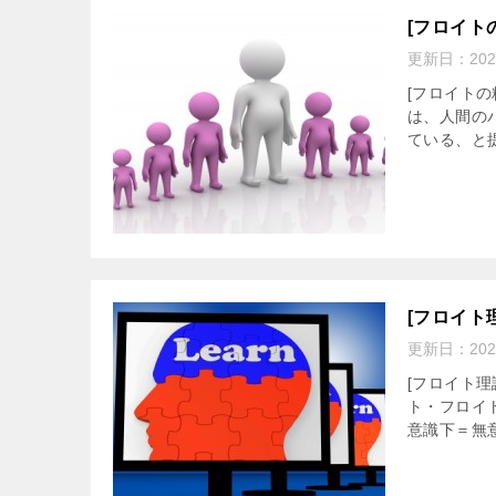
[フロイト
更新日：
20
[フロイト
は、人間の
ている、と提
[フロイト
更新日：
20
[フロイト
ト・フロイ
意識下＝無