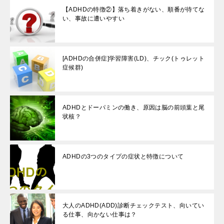
【ADHDの特徴②】落ち着きがない、順番が待てな
い、事故に遭いやすい
[ADHDの合併症]学習障害(LD)、チック(トゥレット
症候群)
ADHDとドーパミンの働き、原因は脳の前頭葉と尾
状核？
ADHDの3つのタイプの症状と特徴について
大人のADHD(ADD)診断チェックテスト、向いてい
る仕事、向かない仕事は？