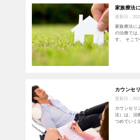
家族療法
更新日：
20
家族療法に
の治療では
す。 そこで
カウンセ
更新日：
20
カウンセリ
法）は、治
つめていく治