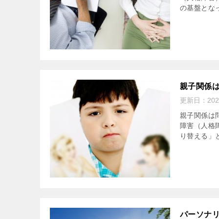
の基盤とな
親子関係は
更新日：
20
親子関係は
障害（人格
り替える」と
パーソナリ