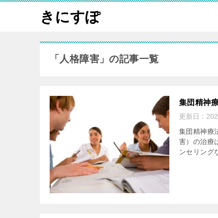
きにすぽ
「人格障害」の記事一覧
集団精神
更新日：
20
集団精神療
害）の治療
ンセリング