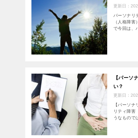
更新日：
20
パーソナリ
（人格障害
で今回は、
【パーソ
い？
更新日：
20
【パーソナ
リティ障害
うなもので