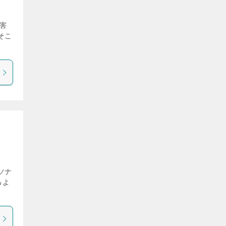
害
そこ
ソナ
るよ