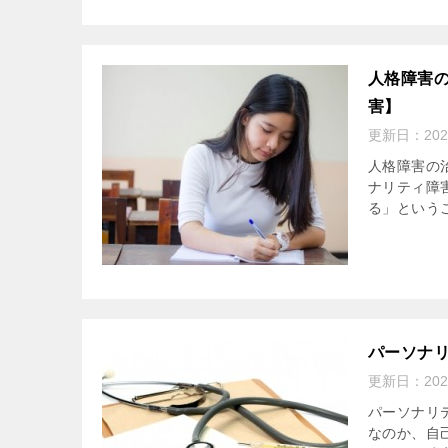
人格障害
害】
更新日：
20
人格障害の
ナリティ障
る」という
パーソナ
更新日：
20
パーソナリ
なのか、自