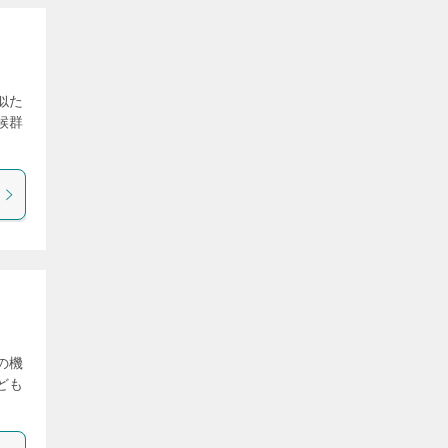
似た
候群
の機
ども