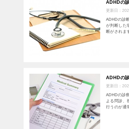
ADHDの
更新日：
20
ADHDの診
が判断した
断がされます
ADHDの
更新日：
20
ADHDの診
よる問診、
行うのが通常