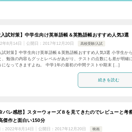
験入試対策】中学生向け英単語帳＆英熟語帳おすすめ人気3選
22年8月14日
公開日：
2017年12月20日
高校受験/入試
入試対策】中学生向け英単語帳＆英熟語帳おすすめ人気3選 小学生か
と、勉強の内容もグッとレベルがあがり、テストの点数にも差が明確
になってきますよね。 中学1年の最初の中間テストや期末 […]
続きを読む
タバレ感想】スターウォーズ８を見てきたのでレビューと考
高傑作と面白い150分
日：
2022年8月14日
公開日：
2017年12月20日
映画