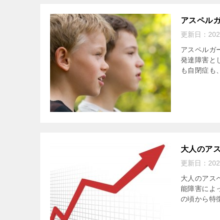
アスペル
更新日：
20
アスペルガ
発達障害と
も自閉症も
大人のア
更新日：
20
大人のアス
能障害によ
の頃から特