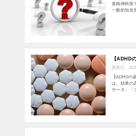
童精神科医
一般的知名度
【ADHD
更新日：
20
【ADHDの
は、効果の
サータ」「