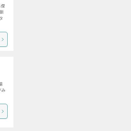
高傑
最新
タ
場
がみ