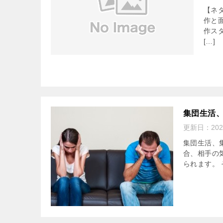
【ネ
作と面
作ス
[…]
集団生活
更新日：
20
集団生活、
合、相手の
られます。