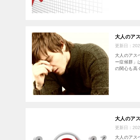
大人のア
更新日：
20
大人のアス
ー症候群」
の関心も高く
大人のア
更新日：
20
大人のアス