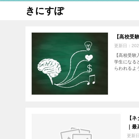
きにすぽ
【高校受
更新日：
20
【高校受験
学生になる
らわれるよう
【ネ
｜最
更新